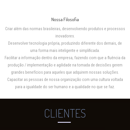
Nossa Filosofia
Criar além das normas brasileiras, desenvolvendo produtos e processos
inovadores.
Desenvolver tecnologia própria, produzindo diferente dos demais, de
uma forma mais inteligente e simplificada.
Facilitar a informação dentro da empresa, fazendo com que a fluência da
produção / implementação e agilidade na tomada de decisões gerem
grandes benefícios para aqueles que adquirem nossas soluções.
Capacitar as pessoas de nossa organização com uma cultura voltada
para a igualdade do ser humano e a qualidade no que se faz.
CLIENTES