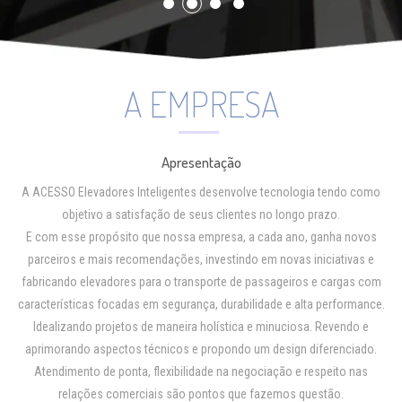
A EMPRESA
Apresentação
A ACESSO Elevadores Inteligentes desenvolve tecnologia tendo como
objetivo a satisfação de seus clientes no longo prazo.
E com esse propósito que nossa empresa, a cada ano, ganha novos
parceiros e mais recomendações, investindo em novas iniciativas e
fabricando elevadores para o transporte de passageiros e cargas com
características focadas em segurança, durabilidade e alta performance.
Idealizando projetos de maneira holística e minuciosa. Revendo e
aprimorando aspectos técnicos e propondo um design diferenciado.
Atendimento de ponta, flexibilidade na negociação e respeito nas
relações comerciais são pontos que fazemos questão.