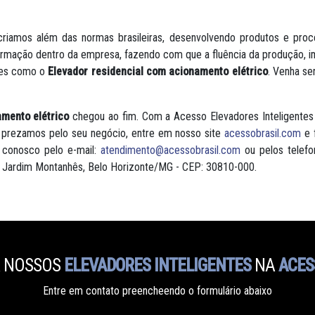
riamos além das normas brasileiras, desenvolvendo produtos e pro
formação dentro da empresa, fazendo com que a fluência da produção, 
ções como o
Elevador residencial com acionamento elétrico
. Venha se
amento elétrico
chegou ao fim. Com a Acesso Elevadores Inteligentes
prezamos pelo seu negócio, entre em nosso site
acessobrasil.com
e 
 conosco pelo e-mail:
atendimento@acessobrasil.com
ou pelos telef
 - Jardim Montanhês, Belo Horizonte/MG - CEP: 30810-000.
 NOSSOS
ELEVADORES INTELIGENTES
NA
ACES
Entre em contato preencheendo o formulário abaixo