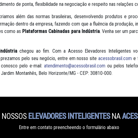
imento de ponta, flexibilidade na negociação e respeito nas relações 
riamos além das normas brasileiras, desenvolvendo produtos e pro
formação dentro da empresa, fazendo com que a fluência da produção, 
ões como as
Plataformas Cabinadas para Indústria
. Venha ser um par
ndústria
chegou ao fim. Com a Acesso Elevadores Inteligentes v
prezamos pelo seu negócio, entre em nosso site
acessobrasil.com
e 
 conosco pelo e-mail:
atendimento@acessobrasil.com
ou pelos telef
 - Jardim Montanhês, Belo Horizonte/MG - CEP: 30810-000.
 NOSSOS
ELEVADORES INTELIGENTES
NA
ACES
Entre em contato preencheendo o formulário abaixo