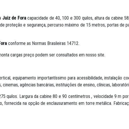
 Juiz de Fora
capacidade de 40, 100 e 300 quilos, altura da cabine 5
e proteção e segurança, percurso máximo de 15 metros, portas de pav
Fora
conforme as Normas Brasileiras 14712.
 monta cargas preço podem ser consultados em nosso site.
cal, equipamento importantíssimo para acessibilidade, instalação co
cinemas, agências bancárias, instituições de ensino, clínicas, laboratóri
75 quilos. Largura da cabine 80 e 90 centímetros , velocidade 9 m p
lho, fornecida na opção de enclausuramento em torre metálica. Fabr