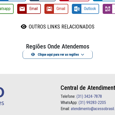
atsapp
Email
Gmail
Outlook
OUTROS LINKS RELACIONADOS
Regiões Onde Atendemos
Clique aqui para ver as regiões
Central de Atendimen
Telefone:
(31) 3424-7878
WhatsApp:
(31) 99283-2205
Email:
atendimento@acessobrasil