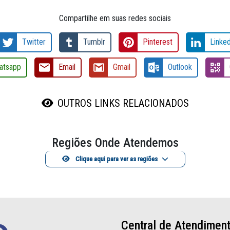
Compartilhe em suas redes sociais
Twitter
Tumblr
Pinterest
Linked
atsapp
Email
Gmail
Outlook
OUTROS LINKS RELACIONADOS
Regiões Onde Atendemos
Clique aqui para ver as regiões
Central de Atendimen