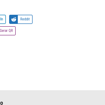
In
Reddit
Gerar QR
to