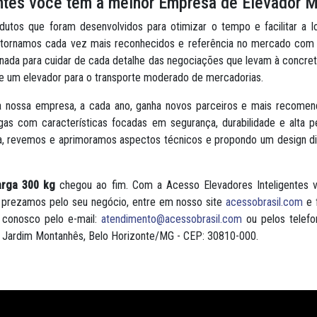
ntes você tem a melhor Empresa de Elevador 
utos que foram desenvolvidos para otimizar o tempo e facilitar a l
os tornamos cada vez mais reconhecidos e referência no mercado co
inada para cuidar de cada detalhe das negociações que levam à concre
de um elevador para o transporte moderado de mercadorias.
a nossa empresa, a cada ano, ganha novos parceiros e mais recomenda
gas com características focadas em segurança, durabilidade e alta 
osa, revemos e aprimoramos aspectos técnicos e propondo um design d
arga 300 kg
chegou ao fim. Com a Acesso Elevadores Inteligentes 
prezamos pelo seu negócio, entre em nosso site
acessobrasil.com
e 
 conosco pelo e-mail:
atendimento@acessobrasil.com
ou pelos telef
 - Jardim Montanhês, Belo Horizonte/MG - CEP: 30810-000.